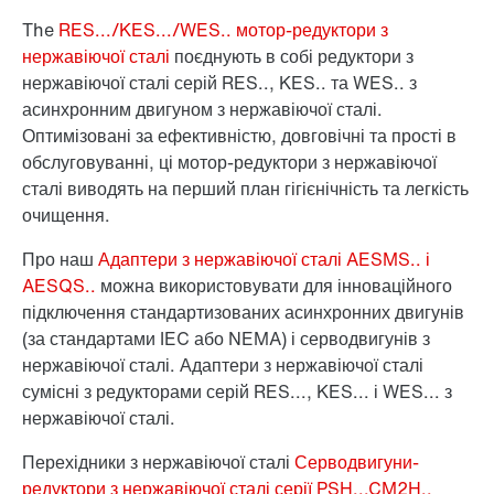
The
RES.../KES.../WES.. мотор-редуктори з
нержавіючої сталі
поєднують в собі редуктори з
нержавіючої сталі серій RES.., KES.. та WES.. з
асинхронним двигуном з нержавіючої сталі.
Оптимізовані за ефективністю, довговічні та прості в
обслуговуванні, ці мотор-редуктори з нержавіючої
сталі виводять на перший план гігієнічність та легкість
очищення.
Про наш
Адаптери з нержавіючої сталі AESMS.. і
AESQS..
можна використовувати для інноваційного
підключення стандартизованих асинхронних двигунів
(за стандартами IEC або NEMA) і серводвигунів з
нержавіючої сталі. Адаптери з нержавіючої сталі
сумісні з редукторами серій RES..., KES... і WES... з
нержавіючої сталі.
Перехідники з нержавіючої сталі
Серводвигуни-
редуктори з нержавіючої сталі серії PSH...CM2H..