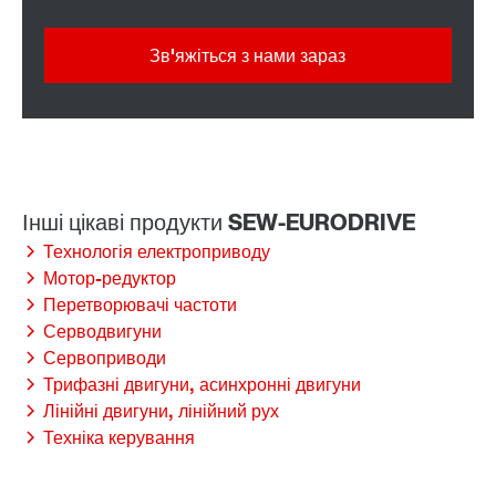
Зв'яжіться з нами зараз
Технологія електроприводу
Мотор-редуктор
Перетворювачі частоти
Серводвигуни
Сервоприводи
Трифазні двигуни, асинхронні двигуни
Лінійні двигуни, лінійний рух
Техніка керування