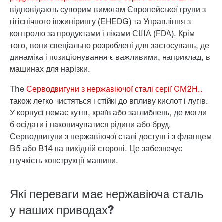
відповідають суворим вимогам Європейської групи з
гігієнічного інжинірингу (EHEDG) та Управління з
контролю за продуктами і ліками США (FDA). Крім
того, вони спеціально розроблені для застосувань, де
динаміка і позиціонування є важливими, наприклад, в
машинах для нарізки.
The
Серводвигуни з нержавіючої сталі серії CM2H..
також легко чистяться і стійкі до впливу кислот і лугів.
У корпусі немає кутів, країв або заглиблень, де могли
б осідати і накопичуватися рідини або бруд.
Серводвигуни з нержавіючої сталі доступні з фланцем
B5 або B14 на вихідній стороні. Це забезпечує
гнучкість конструкції машини.
Які переваги має нержавіюча сталь
у наших приводах?