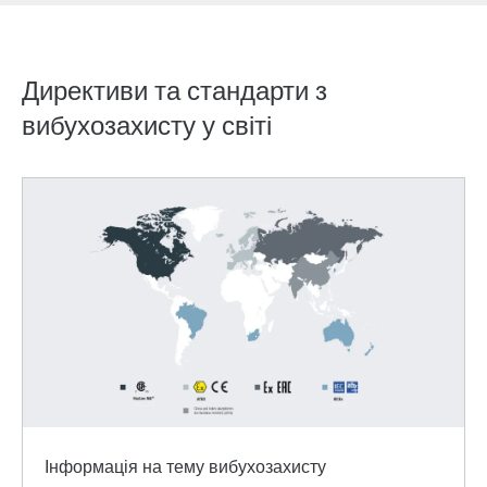
Директиви та стандарти з
Директиви та стандарти у всьому світі
вибухозахисту у світі
Затискне з'єднання TorqLOC