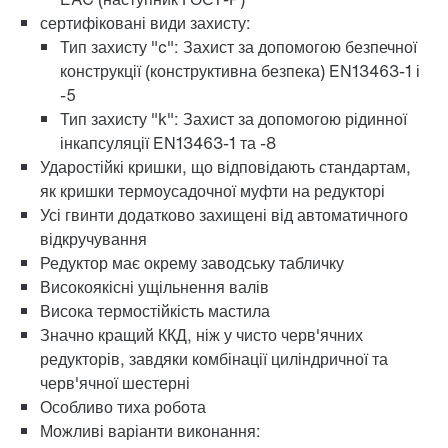
сертифіковані види захисту:
Тип захисту "c": Захист за допомогою безпечної
конструкції (конструктивна безпека) EN13463-1 і
Адаптери
-5
Тип захисту "k": Захист за допомогою рідинної
інкапсуляції EN13463-1 та -8
Ударостійкі кришки, що відповідають стандартам,
як кришки термоусадочної муфти на редукторі
Усі гвинти додатково захищені від автоматичного
відкручування
Редуктор має окрему заводську табличку
Високоякісні ущільнення валів
Висока термостійкість мастила
Значно кращий ККД, ніж у чисто черв'ячних
редукторів, завдяки комбінації циліндричної та
черв'ячної шестерні
Довгострокова гарантія
Особливо тиха робота
Можливі варіанти виконання: