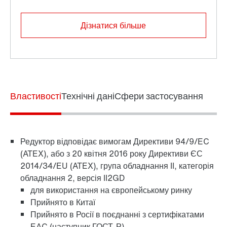
Дізнатися більше
Властивості
Технічні дані
Сфери застосування
Захист поверхні та захист від корозії
Редуктор відповідає вимогам Директиви 94/9/EC
(ATEX), або з 20 квітня 2016 року Директиви ЄС
2014/34/EU (ATEX), група обладнання II, категорія
обладнання 2, версія II2GD
для використання на європейському ринку
Прийнято в Китаї
Прийнято в Росії в поєднанні з сертифікатами
EAC (наступник ГОСТ-Р)