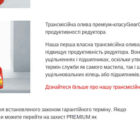
Трансмісійна олива преміум-класу
Gear
продуктивності редуктора
Наша перша власна трансмісійна олив
підвищує продуктивність редуктора. Во
ущільненнях і підшипниках, оскільки ут
термін служби як самого мастила, так і
ущільнювальних кілець або підшипників
Дізнайтеся більше про нашу трансмісій
я встановленого законом гарантійного терміну. Якщо
 ви можете перейти на захист PREMIUM як