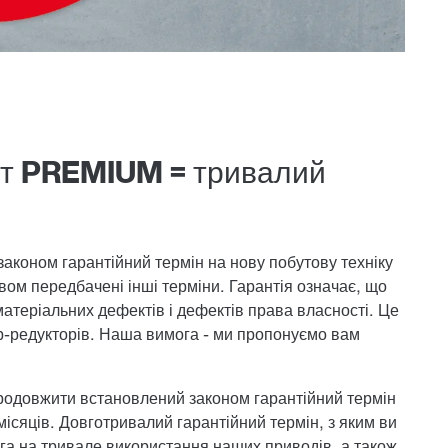
ст PREMIUM = тривалий
законом гарантійний термін на нову побутову техніку
вом передбачені інші терміни. Гарантія означає, що
атеріальних дефектів і дефектів права власності. Це
р-редукторів. Наша вимога - ми пропонуємо вам
одовжити встановлений законом гарантійний термін
місяців. Довготривалий гарантійний термін, з яким ви
га на тривале використання наших приводів, а також