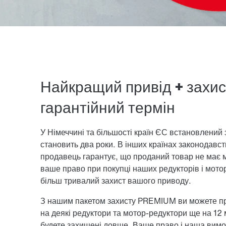
Найкращий привід + захи
гарантійний термін
У Німеччині та більшості країн ЄС встановлений 
становить два роки. В інших країнах законодавст
продавець гарантує, що проданий товар не має м
ваше право при покупці наших редукторів і мото
більш тривалий захист вашого приводу.
З нашим пакетом захисту PREMIUM ви можете пр
на деякі редуктори та мотор-редуктори ще на 12 
будете захищені довше. Ваше право і наша вимо