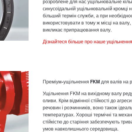
розроблене для нас ущільнювальне кіль
синусоїдальній ущільнювальній кромці 
більший термін служби, а при необхідно
використовувати в тому ж місці на валу
викликає припрацювання валу.
Дізнайтеся більше про наше ущільненн
Преміум-ущільнення FKM для валів
на 
Ущільнення FKM на вихідному валу редук
оливи. Крім відмінної стійкості до агрес
речовин і розчинників, воно також ідеал
температурах. Хороші термічні та механі
стійкістю до старіння забезпечують три
умов навколишнього середовища.