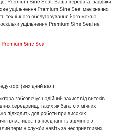
це: Premium Sine Seal. Ваша перевага: завдяки
нове ущільнення Premium Sine Seal має значно
сті технічного обслуговування його можна
, оскільки ущільнення Premium Sine Seal не
я Premium Sine Seal
редукторі (вихідний вал)
тора забезпечує надійний захист від витоків
ивних середовищ, таких як багато хімічних
ьно підходить для роботи при високих
чні властивості в поєднанні з відмінною
валий термін служби навіть за несприятливих