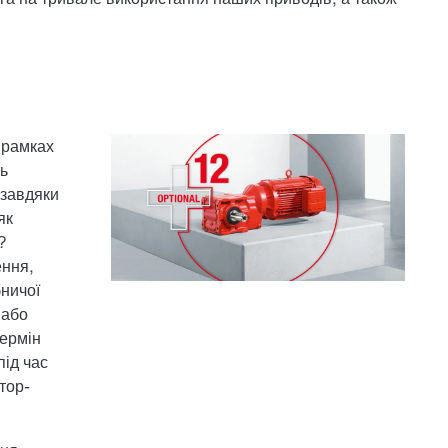
 рамках
ь
 завдяки
як
?
ення,
ничої
 або
термін
ід час
тор-