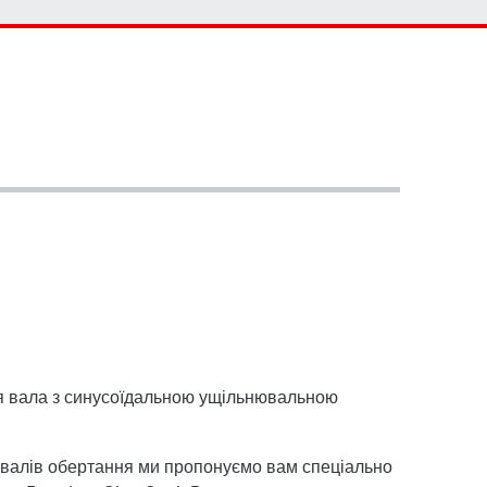
Контактна форма
Представництва по всьому світу
стандартні редуктори
Контакти офісів в Україні
Стандартні мотор-редуктори
я вала з синусоїдальною ущільнювальною
 валів обертання ми пропонуємо вам спеціально