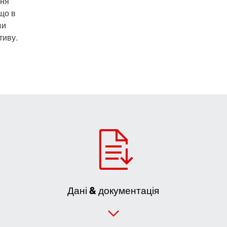
ння
що в
ви
тиву.
Дані & документація