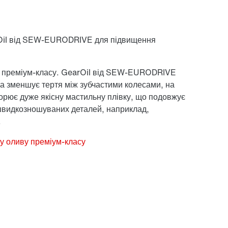
Oil від SEW-EURODRIVE для підвищення
а преміум-класу. GearOil від SEW-EURODRIVE
на зменшує тертя між зубчастими колесами, на
ворює дуже якісну мастильну плівку, що подовжує
 швидкозношуваних деталей, наприклад,
.
ну оливу преміум-класу