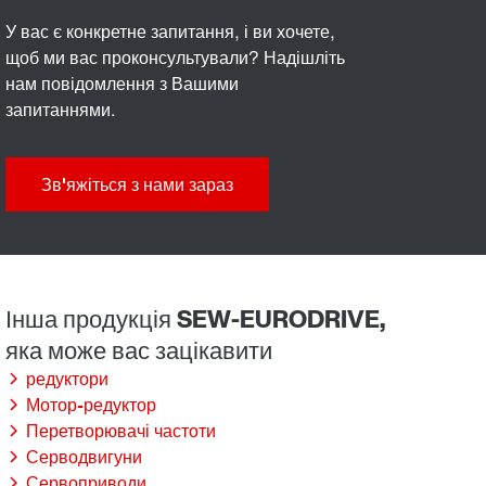
У вас є конкретне запитання, і ви хочете,
щоб ми вас проконсультували? Надішліть
нам повідомлення з Вашими
запитаннями.
Зв'яжіться з нами зараз
редуктори
Мотор-редуктор
Перетворювачі частоти
Серводвигуни
Сервоприводи