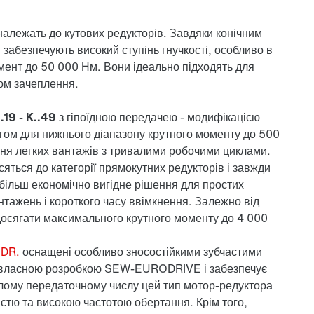
належать до
кутових редукторів
. Завдяки конічним
 забезпечують високий ступінь гнучкості, особливо в
ент до 50 000 Нм. Вони ідеально підходять для
ом зачеплення.
.19 - K..49
з гіпоїдною передачею - модифікацією
огом для нижнього діапазону крутного моменту до 500
ння легких вантажів з тривалими робочими циклами.
яться до категорії прямокутних редукторів і завжди
більш економічно вигідне
рішення для простих
нтажень і короткого часу ввімкнення. Залежно від
 досягати максимального крутного моменту до 4 000
.DR.
оснащені
особливо зносостійкими зубчастими
 власною розробкою SEW-EURODRIVE і забезпечує
малому передаточному числу цей тип мотор-редуктора
стю та високою частотою обертання. Крім того,