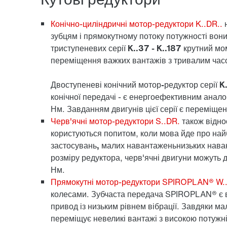
Конічно-циліндричні мотор-редуктори K..DR..
зубцям і прямокутному потоку потужності вони
триступеневих
серії K..37 - K..187
крутний мом
переміщення важких вантажів з тривалим час
Двоступеневі
конічний мотор-редуктор серії K.
конічної передачі - є енергоефективним анал
Нм. Завданням двигунів цієї серії є переміще
Черв'ячні мотор-редуктори S..DR.
також віднос
користуються попитом, коли мова йде про най
застосувань, малих навантажень
низьких нава
розміру редуктора, черв'ячні двигуни можуть
Нм.
Прямокутні мотор-редуктори SPIROPLAN® W.
колесами
. Зубчаста передача SPIROPLAN® є
привод із низьким рівнем вібрації. Завдяки 
переміщує невеликі вантажі з високою потужні