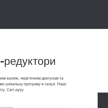
р-редуктори
ним валом, черв'ячним двигунам та
 унікальну програму в галузі. Наші
ту. Світ руху.