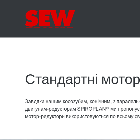
Стандартні мото
Завдяки нашим косозубим, конічним, з паралель
двигунам-редукторам SPIROPLAN® ми пропонуємо
мотор-редуктори використовуються по всьому сві