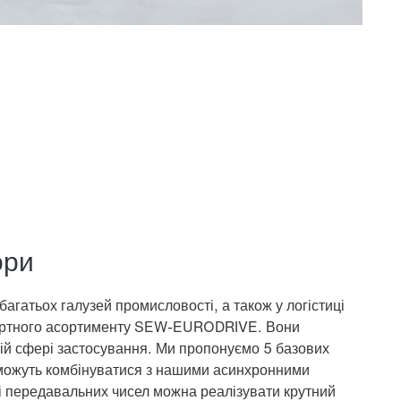
ори
багатьох галузей промисловості, а також у логістиці
артного асортименту SEW-EURODRIVE. Вони
кій сфері застосування. Ми пропонуємо 5 базових
 і можуть комбінуватися з нашими асинхронними
ті передавальних чисел можна реалізувати крутний